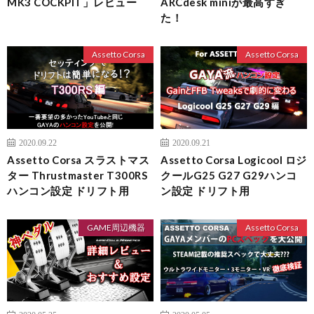
MK3 COCKPIT」レビュー
ARCdesk miniが最高すぎ
た！
Assetto Corsa
Assetto Corsa
2020.09.22
2020.09.21
Assetto Corsa スラストマス
Assetto Corsa Logicool ロジ
ター Thrustmaster T300RS
クールG25 G27 G29ハンコ
ハンコン設定 ドリフト用
ン設定 ドリフト用
GAME周辺機器
Assetto Corsa