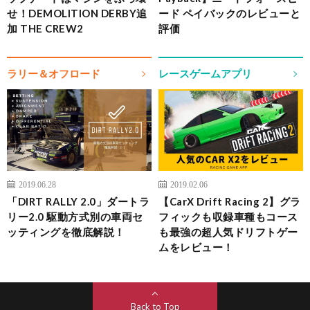
せ！DEMOLITION DERBY追
ード ペイバックのレビューと
加 THE CREW2
評価
ラリー＆オフロード
レースゲームアプリ
2019.06.28
2019.02.06
「DIRT RALLY 2.0」ダートラ
【CarX Drift Racing 2】グラ
リー2.0 駆動方式別の車両セ
フィックも収録車種もコース
ッティングを徹底解説！
も最強の超人気ドリフトゲー
ムをレビュー！
Back to Top