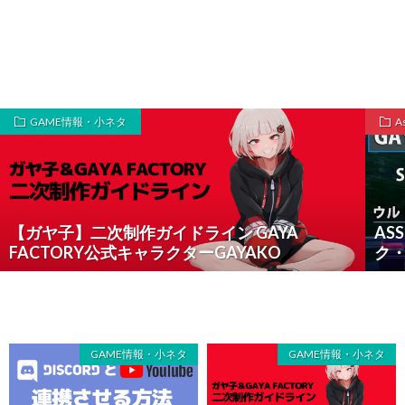
GAME情報・小ネタ
A
【ガヤ子】二次制作ガイドライン GAYA
AS
FACTORY公式キャラクターGAYAKO
ク
GAME情報・小ネタ
GAME情報・小ネタ