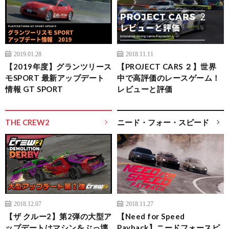
2019.01.28
2018.11.11
【2019年度】グランツリース
【PROJECT CARS ２】世界
モSPORT 最新アップデート
中で高評価のレースゲーム！
情報 GT SPORT
レビューと評価
THE CREW2
ニード・フォー・スピード
2018.12.07
2018.11.27
【ザ クルー2】第2弾の大型ア
【Need for Speed
ップデートはマシンをぶっ壊
Payback】ニードフォースピ