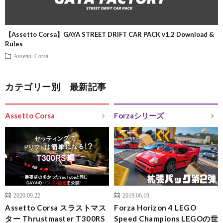
【Assetto Corsa】GAYA STREET DRIFT CAR PACK v1.2 Download &
Rules
Assetto Corsa
カテゴリー別 最新記事
Assetto Corsa
Forzaシリーズ
2020.09.22
2019.06.19
Assetto Corsa スラストマス
Forza Horizo​​n 4 LEGO
ター Thrustmaster T300RS
Speed Champions LEGOの世