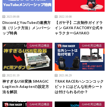
2023.09.08
2022.10.08
DiscordとYouTubeの連携方
【ガヤ子】二次制作ガイドラ
法（リンク方法）メンバーシ
イン GAYA FACTORY公式キ
ップ特典
ャラクターGAYAKO
GAME周辺機器
GAME周辺機器
2022.01.19
2021.06.29
神すぎるUSB変換 SIMAGIC
TRAK RACERハンコンコック
Logitech Adapterの設定方
ピットにはどんな社外シート
法を解説
は付けられるのか？
GAME周辺機器
GAME周辺機器