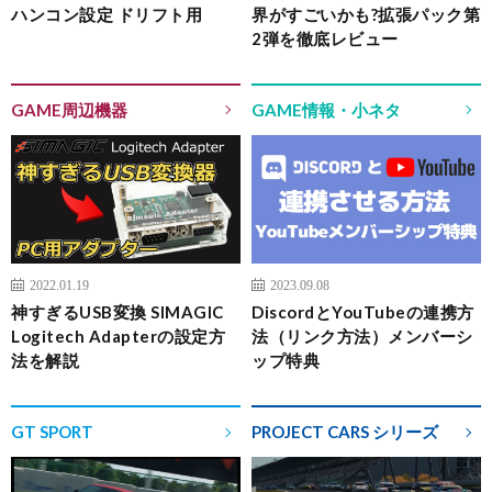
ハンコン設定 ドリフト用
界がすごいかも?拡張パック第
2弾を徹底レビュー
GAME周辺機器
GAME情報・小ネタ
2022.01.19
2023.09.08
神すぎるUSB変換 SIMAGIC
DiscordとYouTubeの連携方
Logitech Adapterの設定方
法（リンク方法）メンバーシ
法を解説
ップ特典
GT SPORT
PROJECT CARS シリーズ