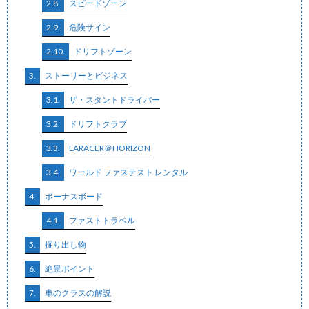
2.8.
スピードゾーン
2.9.
危険サイン
2.10.
ドリフトゾーン
3.
ストーリーとビジネス
3.1.
ザ・スタントドライバー
3.2.
ドリフトクラブ
3.3.
LARACER＠HORIZON
3.4.
ワールド ファステスト レンタル
4.
ボーナスボード
4.1.
ファストトラベル
5.
掘り出し物
6.
絶景ポイント
7.
車のクラスの解説