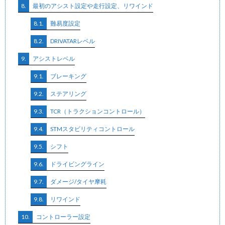
8.
最初のアシスト設定や走行設定、リワインド
8.1.
難易度設定
8.2.
DRIVATARレベル
9.
アシストレベル
9.1.
ブレーキング
9.2.
ステアリング
9.3.
TCR（トラクションコントロール）
9.4.
STMスタビリティコントロール
9.5.
シフト
9.6.
ドライビングライン
9.7.
ダメージ/タイヤ摩耗
9.8.
リワインド
10.
コントローラー設定