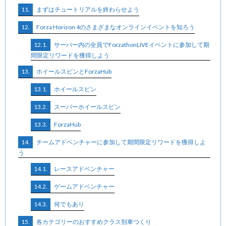
11.
まずはチュートリアルを終わらせよう
12.
Forza Horizon 4のさまざまなオンラインイベントを知ろう
12.1.
サーバー内の全員でForzathonLIVEイベントに参加して期
間限定リワードを獲得しよう
13.
ホイールスピンとForzaHub
13.1.
ホイールスピン
13.2.
スーパーホイールスピン
13.3.
ForzaHub
14.
チームアドベンチャーに参加して期間限定リワードを獲得しよ
う
14.1.
レースアドベンチャー
14.2.
ゲームアドベンチャー
14.3.
何でもあり
15.
各カテゴリーのおすすめクラス別車つくり