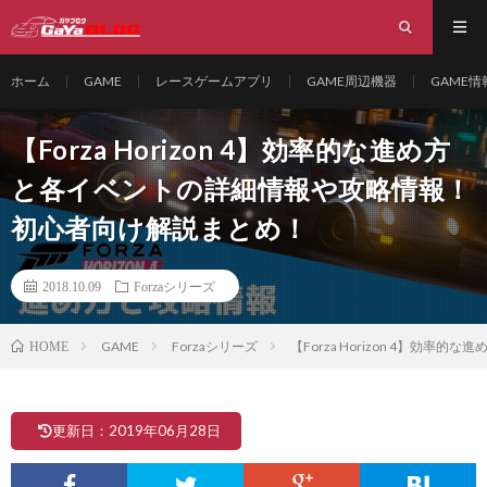
ホーム
GAME
レースゲームアプリ
GAME周辺機器
GAME
【Forza Horizon 4】効率的な進め方
と各イベントの詳細情報や攻略情報！
初心者向け解説まとめ！
2018.10.09
Forzaシリーズ
GAME
Forzaシリーズ
【Forza Horizon 4】
HOME
更新日：2019年06月28日