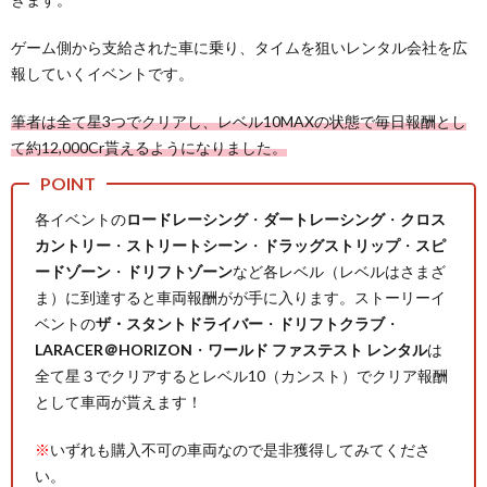
ゲーム側から支給された車に乗り、タイムを狙いレンタル会社を広
報していくイベントです。
筆者は全て星3つでクリアし、レベル10MAXの状態で毎日報酬とし
て約12,000Cr貰えるようになりました。
各イベントの
ロードレーシング
・
ダートレーシング
・
クロス
カントリー
・
ストリートシーン
・
ドラッグストリップ
・
スピ
ードゾーン
・
ドリフトゾーン
など各レベル（レベルはさまざ
ま）に到達すると車両報酬がが手に入ります。ストーリーイ
ベントの
ザ・スタントドライバー
・
ドリフトクラブ
・
LARACER＠HORIZON
・
ワールド ファステスト レンタル
は
全て星３でクリアするとレベル10（カンスト）でクリア報酬
として車両が貰えます！
※
いずれも購入不可の車両なので是非獲得してみてくださ
い。