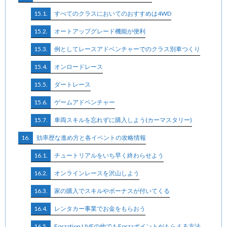
15.1.
すべてのクラスにおいてのおすすめは4WD
15.2.
オートアップグレード機能が便利
15.3.
例としてレースアドベンチャーでのクラス別車つくり
15.4.
オンロードレース
15.5.
ダートレース
15.6.
ゲームアドベンチャー
15.7.
車両スキルを忘れずに購入しよう(カーマスタリー)
16.
効率歴な進め方と各イベントの攻略情報
16.1.
チュートリアルをいち早く終わらせよう
16.2.
オンラインレースを沢山しよう
16.3.
家の購入でスキルやボーナスが付いてくる
16.4.
レンタカー事業でお金をもらおう
16.5.
Forzation LIVEの他でもForzaポイントがもらえる方法