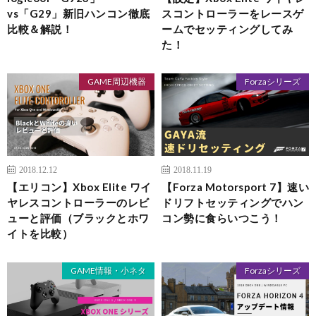
vs「G29」新旧ハンコン徹底
スコントローラーをレースゲ
比較＆解説！
ームでセッティングしてみ
た！
GAME周辺機器
Forzaシリーズ
2018.12.12
2018.11.19
【エリコン】Xbox Elite ワイ
【Forza Motorsport 7】速い
ヤレスコントローラーのレビ
ドリフトセッティングでハン
ューと評価（ブラックとホワ
コン勢に食らいつこう！
イトを比較）
GAME情報・小ネタ
Forzaシリーズ