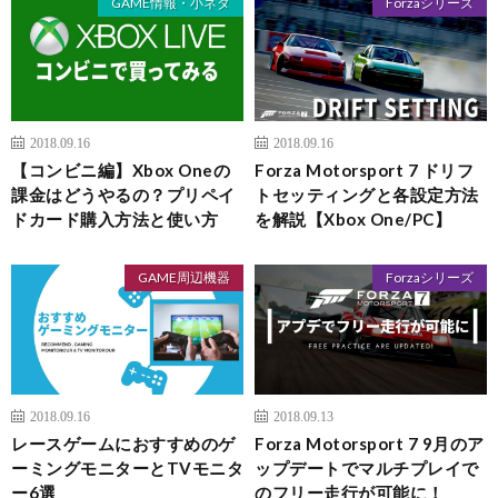
GAME情報・小ネタ
Forzaシリーズ
2018.09.16
2018.09.16
【コンビニ編】Xbox Oneの
Forza Motorsport 7 ドリフ
課金はどうやるの？プリペイ
トセッティングと各設定方法
ドカード購入方法と使い方
を解説【Xbox One/PC】
GAME周辺機器
Forzaシリーズ
2018.09.16
2018.09.13
レースゲームにおすすめのゲ
Forza Motorsport 7 9月のア
ーミングモニターとTVモニタ
ップデートでマルチプレイで
ー6選
のフリー走行が可能に！