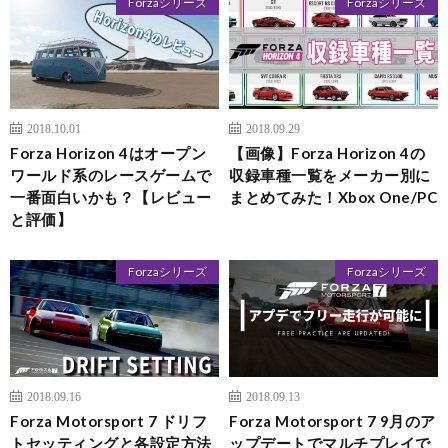
Forzaシリーズ
Forzaシリーズ
2018.10.01
2018.09.29
Forza Horizon 4はオープン
【画像】Forza Horizon 4の
ワールド系のレースゲームで
収録車種一覧をメーカー別に
一番面白いかも？【レビュー
まとめてみた！Xbox One/PC
と評価】
Forzaシリーズ
Forzaシリーズ
2018.09.16
2018.09.13
Forza Motorsport 7 ドリフ
Forza Motorsport 7 9月のア
トセッティングと各設定方法
ップデートでマルチプレイで