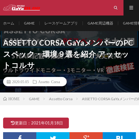
ホーム
GAME
レースゲームアプリ
GAME周辺機器
GAME
ASSETTO CORSA GaYaメンバーのPC
スペック・環境９選を紹介 アッセッ
トコルサ
2020.05.05
Assetto Corsa
GAME
Assetto Corsa
ASSETTO CORSA GaYaメ
HOME
更新日：2021年01月18日