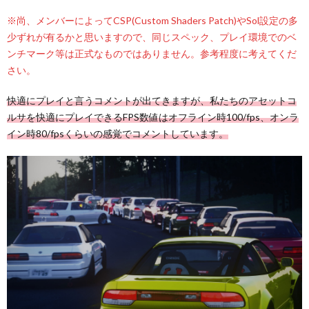
※尚、メンバーによってCSP(Custom Shaders Patch)やSol設定の多
少ずれが有るかと思いますので、同じスペック、プレイ環境でのベ
ンチマーク等は正式なものではありません。参考程度に考えてくだ
さい。
快適にプレイと言うコメントが出てきますが、私たちのアセットコ
ルサを快適にプレイできるFPS数値はオフライン時100/fps、オンラ
イン時80/fpsくらいの感覚でコメントしています。