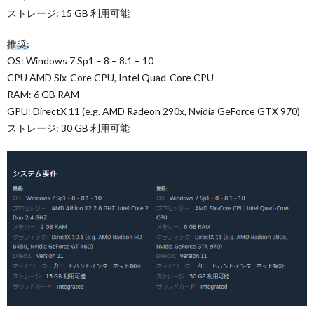
ストレージ: 15 GB 利用可能
推奨:
OS: Windows 7 Sp1 – 8 – 8.1 – 10
CPU AMD Six-Core CPU, Intel Quad-Core CPU
RAM: 6 GB RAM
GPU: DirectX 11 (e.g. AMD Radeon 290x, Nvidia GeForce GTX 970)
ストレージ: 30 GB 利用可能