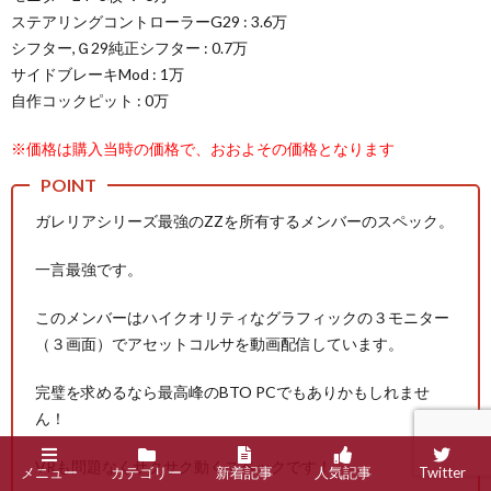
ステアリングコントローラーG29 : 3.6万
シフター,Ｇ29純正シフター : 0.7万
サイドブレーキMod : 1万
自作コックピット : 0万
※価格は購入当時の価格で、おおよその価格となります
ガレリアシリーズ最強のZZを所有するメンバーのスペック。
一言最強です。
このメンバーはハイクオリティなグラフィックの３モニター
（３画面）でアセットコルサを動画配信しています。
完璧を求めるなら最高峰のBTO PCでもありかもしれませ
ん！
VRも問題なくサクサク動くスペックです！
メニュー
カテゴリー
新着記事
人気記事
Twitter